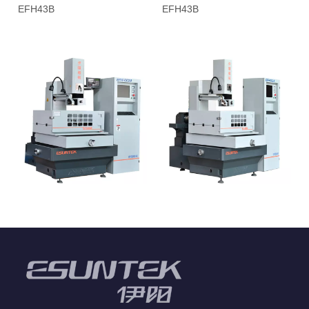
EFH43B
EFH43B
EFH54B
EFH65B
1
2
»