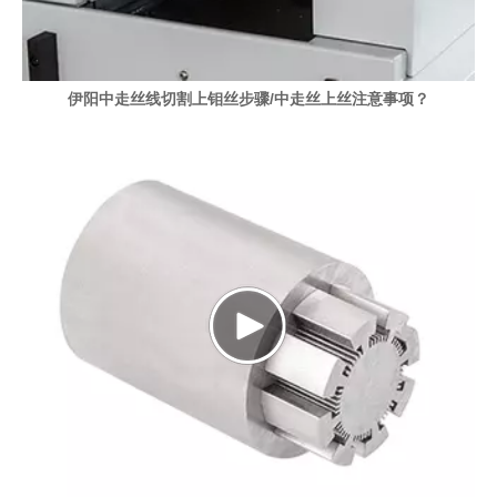
伊阳中走丝线切割上钼丝步骤/中走丝上丝注意事项？