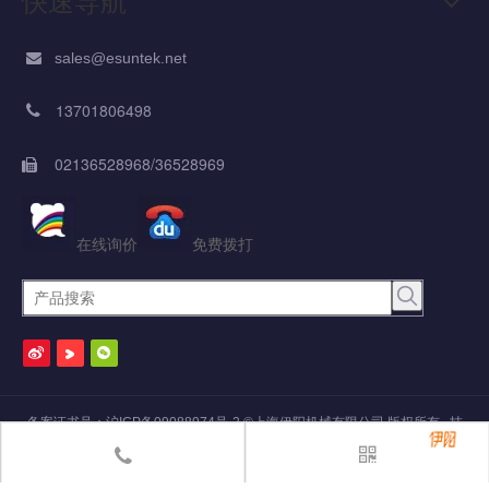
快速导航
sales@esuntek.net

13701806498

02136528968/36528969

在线询价
免费拨打
备案证书号：
沪ICP备09088974号-2
©
上海伊阳机械有限公司
版权所有 技
术支持：
焦点领动
网站地图