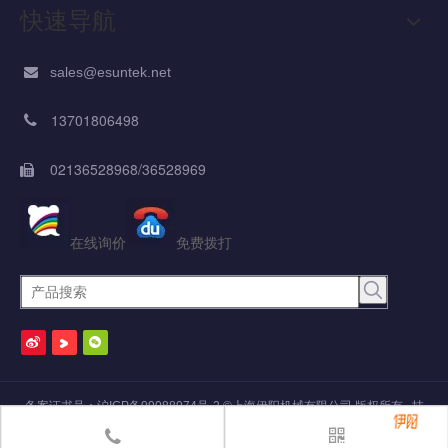
快速导航
sales@esuntek.net

13701806498

02136528968/36528969

在线询价
免费拨打
备案证书号：
沪ICP备09088974号-2
©
上海伊阳机械有限公司
版权所有 技
术支持：
焦点领动
网站地图