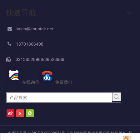
快速导航
sales@esuntek.net

13701806498

02136528968/36528969

在线询价
免费拨打
备案证书号：
沪ICP备09088974号-2
©
上海伊阳机械有限公司
版权所有 技
术支持：
焦点领动
网站地图