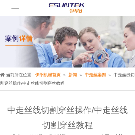
当前所在位置:
伊阳机械首页
»
新闻
»
中走丝案例
»
中走丝线切
割穿丝操作/中走丝线切割穿丝教程
中走丝线切割穿丝操作/中走丝线
切割穿丝教程