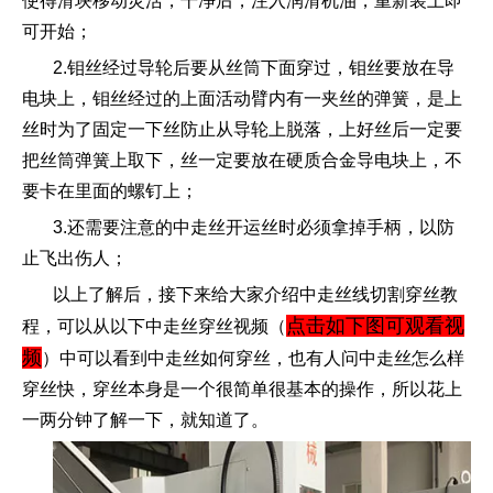
使得滑块移动灵活，干净后，注入润滑机油，重新装上即
可开始；
2.钼丝经过导轮后要从丝筒下面穿过，钼丝要放在导
电块上，钼丝经过的上面活动臂内有一夹丝的弹簧，是上
丝时为了固定一下丝防止从导轮上脱落，上好丝后一定要
把丝筒弹簧上取下，丝一定要放在硬质合金导电块上，不
要卡在里面的螺钉上；
3.还需要注意的中走丝开运丝时必须拿掉手柄，以防
止飞出伤人；
以上了解后，接下来给大家介绍中走丝线切割穿丝教
点击如下图可观看视
程，可以从以下中走丝穿丝视频（
频
）中可以看到中走丝如何穿丝，也有人问中走丝怎么样
穿丝快，穿丝本身是一个很简单很基本的操作，所以花上
一两分钟了解一下，就知道了。