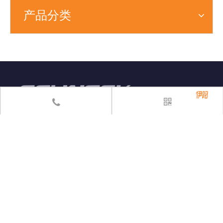
产品分类
sales@esuntek.net

13701806498

02136528968/36528969
