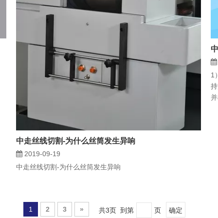
1
持
并
中走丝线切割-为什么丝筒发生异响
2019-09-19
中走丝线切割-为什么丝筒发生异响
1
2
3
»
共3页 到第
页
确定