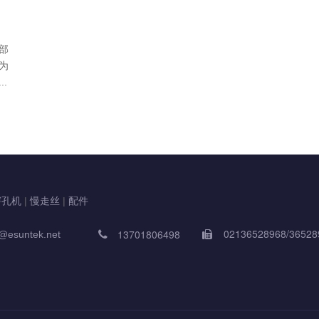
部
为
.
穿孔机
|
慢走丝
|
配件
02136528968/36528
13701806498
@esuntek.net

