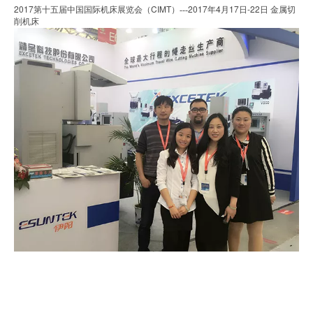
2017
CIMT
2017
4
17
-22
第十五届中国国际机床展览会（
）
---
年
月
日
日
金属切
削机床