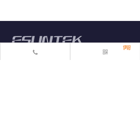
sales@esuntek.net

13701806498

02136528968/36528969

在线询价
免费拨打